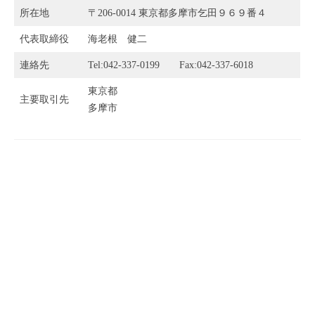
概
所在地
〒206-0014 東京都多摩市乞田９６９番４
要
代表取締役
海老根 健二
2023
連絡先
Tel:042-337-0199 Fax:042-337-6018
年
東京都
6
主要取引先
多摩市
月
14
日
by
ebisoku