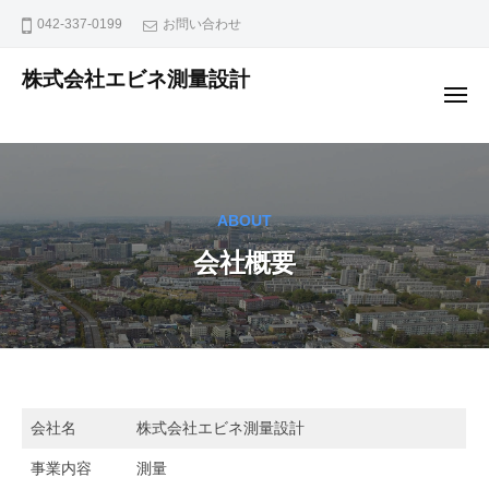
ュ
コ
ー
042-337-0199
お問い合わせ
ン
テ
株式会社エビネ測量設計
メ
ン
多摩市の測量会社
ニ
ュ
ツ
ー
へ
ス
キ
ABOUT
ッ
会社概要
プ
会
会社名
株式会社エビネ測量設計
社
事業内容
測量